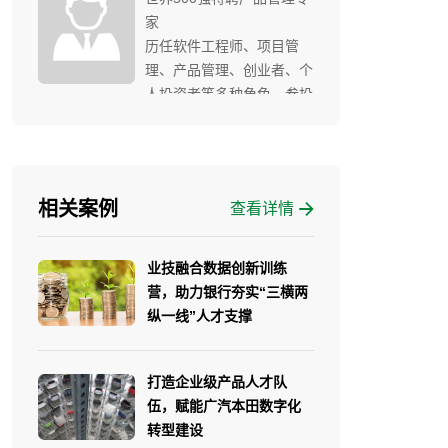
家
历任软件工程师、项目管
理、产品管理、创业者、个
人投资者等多种角色。参投
了智能家居、互联网、生态
农业、教育等方向的创业公
司，并负责产品指导工作。
曾负责企业知识库产品管
相关案例
查看详情
理；担任用户体验委员会委
员；互联网电话VolP产品的
开发管理；国内第一批税控
业技融合数据创新训练
收款机产品的开发；曾作为
营，助力银行夯实“三横两
产品Leader与世界500强
纵一线”人才支撑
NTT DoCoMo合作VoIP产
品线；与IBM合作，共同承
建广州交行呼叫中心；为
打造企业级产品人才队
100多家企业客户提供了卓
伍，赋能广汽本田数字化
有成效的培训与咨询服务，
转型建设