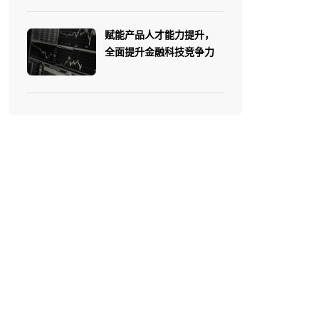
获得了多家名企的重复采
购:华为、中兴、平安、东
赋能产品人才能力提升，
软、移动、电信、
全面提升金融科技竞争力
Autodesk等。
荣获企业大学的最佳讲师
奖、师资培育奖。多次受邀
担任中国软件技术大会、
Top102 Summit、Tid 产品
竞争力大会、MPD工作
坊、产品管理与创新论坛等
大会的演讲嘉宾。