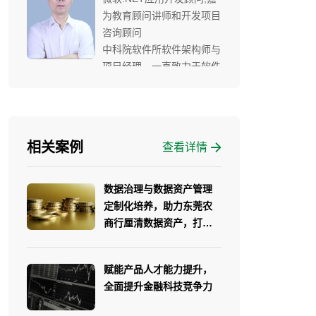
为教育顾问讲师和开发项目
咨询顾问
中科院软件所软件架构师与
项目经理，一直致力于软件
架构的研究和实践，对国外
的软件架构的理论和实践有
透彻的理解和研究。作为项
目的主要成员和负责人参与
相关案例
查看详情
并领导完成了多个大型项
目，具有丰富的项目管理经
验。所参与实施和咨询的项
数据治理与数据资产管理
目涉及建设工程、制造和IT
定制化培养，助力东莞农
领域。通晓国际项目环境和
商行厘清数据资产，打通
管理模式，又熟悉中国企业
数据孤岛
的管理实践。在项目管理理
论，方法工具和应用实践方
赋能产品人才能力提升，
面均具有高水平。
全面提升金融科技竞争力