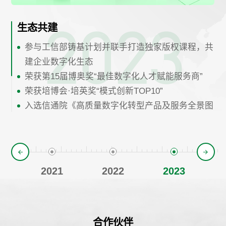
2001
2003
2007
2011
2013
2016
2018
2019
2020
2021
2022
2023
启程
循序渐进
行业认可
稳步发展
服务升级
自研产品
蓄势待发
合作拓展
深入探索
转型升级
行业先锋
生态共建
嘉为诞生于广州
微软金牌高级授权培训中心
成为腾讯战略合作伙伴
建立PPTPI服务体系
由课程交付迈入人才培养，建立云时代人才培养体
提出数字化能力1.0
成为ITIL认证培训中心
获得腾讯战略投资
与EXIN深度合作，探索企业数字化人才培养
提出企业数字化能力2.0
与工信部电信研究院共创数字化能力发展框架
参与工信部铸基计划并联手打造独家版权课程，共
10+国际IT厂商与机构认可的金牌合作伙伴
系
自研嘉为学习平台
成为Vmware授权培训伙伴
成为Oracle大学授权培训中心
2020年全国信创产业生态创新大赛优胜奖
首创CAT数字化学习地图
（DCF）
建企业数字化生态
荣获博奥奖评审委员会 “最佳课件奖”
成为华为框架培训合作伙伴
荣获博奥奖“课件工具优秀服务商”
成为红帽授权认证培训合作伙伴
荣获第13届博奥奖“优秀数字内容定制服务商”&“优
荣获第14届博奥奖“优秀数字内容定制服务商”
荣获第15届博奥奖“最佳数字化人才赋能服务商”
成为汕头移动2013年度优秀合作伙伴
荣获博奥奖“最具实力行业服务商50强”之“课件定制
荣获华为培训服务优秀支撑奖、华为培训交付标兵
荣获博奥奖“优秀综合产品服务商”&“优秀移动学习
秀数字化人才赋能服务商”
荣获培博会·培英奖“模式创新TOP10”
CMMI3认证
服务商”
（APP）服务商”
成为中国国际人才交流基金会项目管理系列专业资
入选信通院《高质量数字化转型产品及服务全景图
荣获华润2016年度优秀供应商
格认证培训机构
（2023）》
成为PMI授权教育培训机构
“Canway数据人才培养体系模型”入选信通院
成为DevOps授权培训中心
《2023高质量数字化转型技术解决方案集》
荣获太平金科2021年度优秀培训供应商
入选华为开发者联盟学堂年度十佳讲师
0
2021
2022
2023
CMMI5认证
合作伙伴